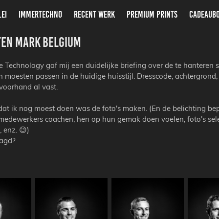
LEI
IMMERTECHNO
RECENT WERK
PREMIUM PRINTS
CADEAUB
ten Mark Belgium
 Technology gaf mij een duidelijke briefing over de te hanteren sti
n moesten passen in de huidige huisstijl. Dresscode, achtergrond,
 voorhand al vast.
dat ik nog moest doen was de foto's maken. (En de belichting bep
edewerkers coachen, hen op hun gemak doen voelen, foto's sele
 enz. 😉)
aagd?