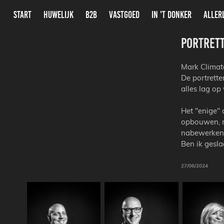
START
HUWELIJK
B2B
VASTGOED
IN 'T DONKER
ALLER
Portret
Mark Climate
De portrette
alles lag op
Het "enige" 
opbouwen, m
nabewerken,
Ben ik gesl
27/06/2024