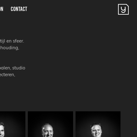
ON
CONTACT
jl en sfeer.
 houding,
alen, studio
cteren,