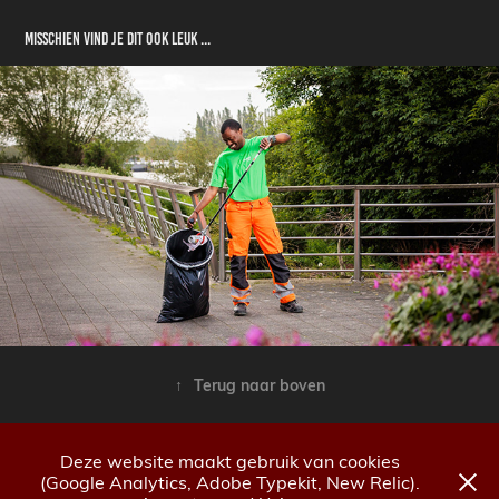
Misschien vind je dit ook leuk ...
Vlotter Facilities 15-04-2024
↑
Terug naar boven
Deze website maakt gebruik van cookies
(Google Analytics, Adobe Typekit, New Relic).
© Yannig Van de Wouwer fotografie