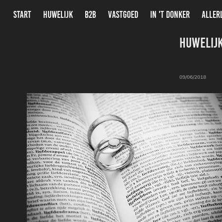
START
HUWELIJK
B2B
VASTGOED
IN 'T DONKER
ALLER
Huwelijk
09/06/2018