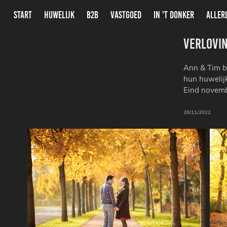
START
HUWELIJK
B2B
VASTGOED
IN 'T DONKER
ALLER
Verlovin
Ann & Tim b
hun huwelijk
Eind novembe
26/11/2022