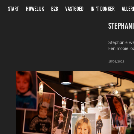
START
HUWELIJK
B2B
VASTGOED
IN 'T DONKER
ALLER
Stephani
Stephanie wer
Een mooie lo
15/01/2023