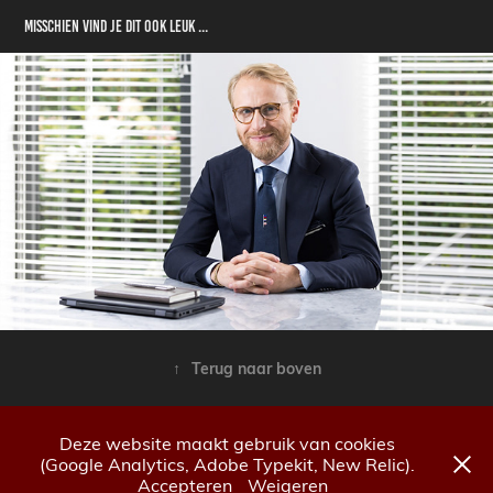
Misschien vind je dit ook leuk ...
Portret Erik De Vos
↑
Terug naar boven
Deze website maakt gebruik van cookies
(Google Analytics, Adobe Typekit, New Relic).
© Yannig Van de Wouwer fotografie
Accepteren
Weigeren