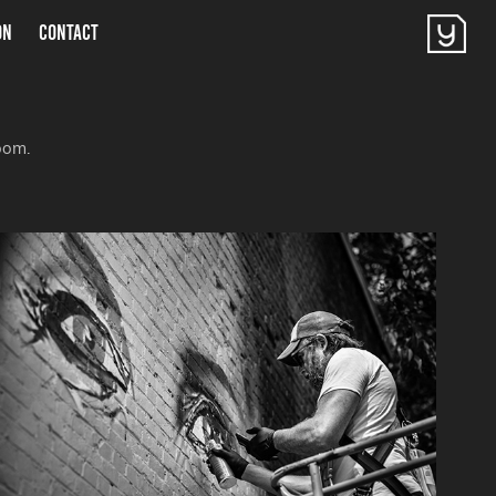
ON
CONTACT
oom.