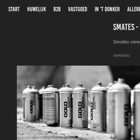
START
HUWELIJK
B2B
VASTGOED
IN 'T DONKER
ALLER
Smates -
Smates vere
16/08/2021