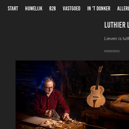
START
HUWELIJK
B2B
VASTGOED
IN 'T DONKER
ALLER
Luthier 
Lieven is lu
03/02/2021