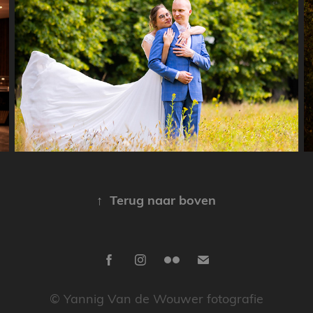
Huwelijk Annelies & Benjamin
↑
Terug naar boven
© Yannig Van de Wouwer fotografie