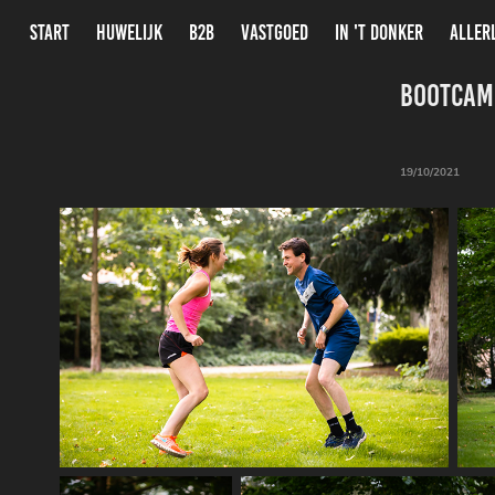
START
HUWELIJK
B2B
VASTGOED
IN 'T DONKER
ALLER
Bootcam
19/10/2021