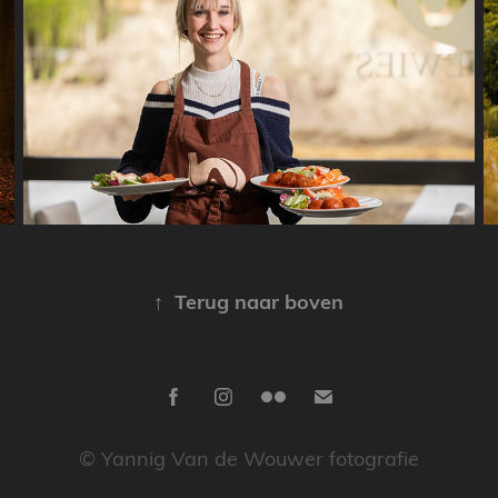
Vlotter Facilities
↑
Terug naar boven
© Yannig Van de Wouwer fotografie