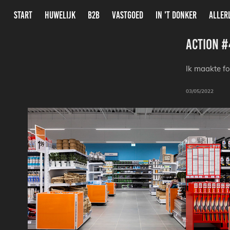
START
HUWELIJK
B2B
VASTGOED
IN 'T DONKER
ALLER
Action #
Ik maakte fo
03/05/2022